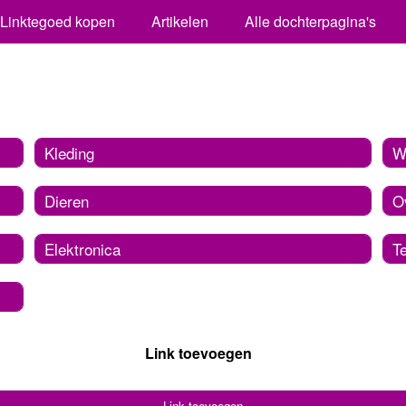
Linktegoed kopen
Artikelen
Alle dochterpagina's
Kleding
W
Dieren
O
Elektronica
T
Link toevoegen
Link toevoegen