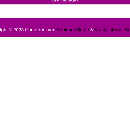
ight © 2023 Onderdeel van
BaakmanMedia
&
Vrolijk Internet S